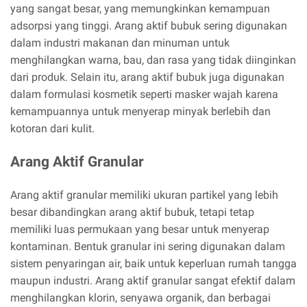
yang sangat besar, yang memungkinkan kemampuan
adsorpsi yang tinggi. Arang aktif bubuk sering digunakan
dalam industri makanan dan minuman untuk
menghilangkan warna, bau, dan rasa yang tidak diinginkan
dari produk. Selain itu, arang aktif bubuk juga digunakan
dalam formulasi kosmetik seperti masker wajah karena
kemampuannya untuk menyerap minyak berlebih dan
kotoran dari kulit.
Arang Aktif Granular
Arang aktif granular memiliki ukuran partikel yang lebih
besar dibandingkan arang aktif bubuk, tetapi tetap
memiliki luas permukaan yang besar untuk menyerap
kontaminan. Bentuk granular ini sering digunakan dalam
sistem penyaringan air, baik untuk keperluan rumah tangga
maupun industri. Arang aktif granular sangat efektif dalam
menghilangkan klorin, senyawa organik, dan berbagai