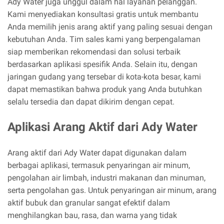
Ady Water juga unggul dalam hal layanan pelanggan.
Kami menyediakan konsultasi gratis untuk membantu
Anda memilih jenis arang aktif yang paling sesuai dengan
kebutuhan Anda. Tim sales kami yang berpengalaman
siap memberikan rekomendasi dan solusi terbaik
berdasarkan aplikasi spesifik Anda. Selain itu, dengan
jaringan gudang yang tersebar di kota-kota besar, kami
dapat memastikan bahwa produk yang Anda butuhkan
selalu tersedia dan dapat dikirim dengan cepat.
Aplikasi Arang Aktif dari Ady Water
Arang aktif dari Ady Water dapat digunakan dalam
berbagai aplikasi, termasuk penyaringan air minum,
pengolahan air limbah, industri makanan dan minuman,
serta pengolahan gas. Untuk penyaringan air minum, arang
aktif bubuk dan granular sangat efektif dalam
menghilangkan bau, rasa, dan warna yang tidak