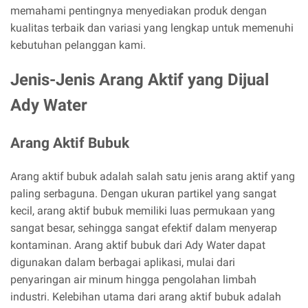
memahami pentingnya menyediakan produk dengan
kualitas terbaik dan variasi yang lengkap untuk memenuhi
kebutuhan pelanggan kami.
Jenis-Jenis Arang Aktif yang Dijual
Ady Water
Arang Aktif Bubuk
Arang aktif bubuk adalah salah satu jenis arang aktif yang
paling serbaguna. Dengan ukuran partikel yang sangat
kecil, arang aktif bubuk memiliki luas permukaan yang
sangat besar, sehingga sangat efektif dalam menyerap
kontaminan. Arang aktif bubuk dari Ady Water dapat
digunakan dalam berbagai aplikasi, mulai dari
penyaringan air minum hingga pengolahan limbah
industri. Kelebihan utama dari arang aktif bubuk adalah