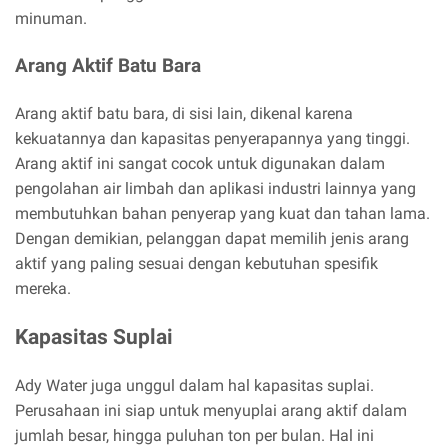
minuman.
Arang Aktif Batu Bara
Arang aktif batu bara, di sisi lain, dikenal karena
kekuatannya dan kapasitas penyerapannya yang tinggi.
Arang aktif ini sangat cocok untuk digunakan dalam
pengolahan air limbah dan aplikasi industri lainnya yang
membutuhkan bahan penyerap yang kuat dan tahan lama.
Dengan demikian, pelanggan dapat memilih jenis arang
aktif yang paling sesuai dengan kebutuhan spesifik
mereka.
Kapasitas Suplai
Ady Water juga unggul dalam hal kapasitas suplai.
Perusahaan ini siap untuk menyuplai arang aktif dalam
jumlah besar, hingga puluhan ton per bulan. Hal ini