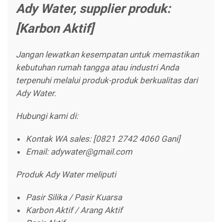
Ady Water, supplier produk:
[Karbon Aktif]
Jangan lewatkan kesempatan untuk memastikan
kebutuhan rumah tangga atau industri Anda
terpenuhi melalui produk-produk berkualitas dari
Ady Water.
Hubungi kami di:
Kontak WA sales: [0821 2742 4060 Gani]
Email: adywater@gmail.com
Produk Ady Water meliputi
Pasir Silika / Pasir Kuarsa
Karbon Aktif / Arang Aktif