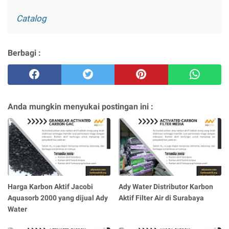
Catalog
Berbagi :
Anda mungkin menyukai postingan ini :
Harga Karbon Aktif Jacobi
Ady Water Distributor Karbon
Aquasorb 2000 yang dijual Ady
Aktif Filter Air di Surabaya
Water