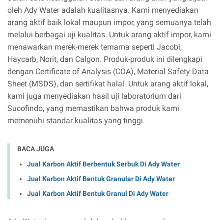
oleh Ady Water adalah kualitasnya. Kami menyediakan
arang aktif baik lokal maupun impor, yang semuanya telah
melalui berbagai uji kualitas. Untuk arang aktif impor, kami
menawarkan merek-merek ternama seperti Jacobi,
Haycarb, Norit, dan Calgon. Produk-produk ini dilengkapi
dengan Certificate of Analysis (COA), Material Safety Data
Sheet (MSDS), dan sertifikat halal. Untuk arang aktif lokal,
kami juga menyediakan hasil uji laboratorium dari
Sucofindo, yang memastikan bahwa produk kami
memenuhi standar kualitas yang tinggi.
BACA JUGA
Jual Karbon Aktif Berbentuk Serbuk Di Ady Water
Jual Karbon Aktif Bentuk Granular Di Ady Water
Jual Karbon Aktif Bentuk Granul Di Ady Water