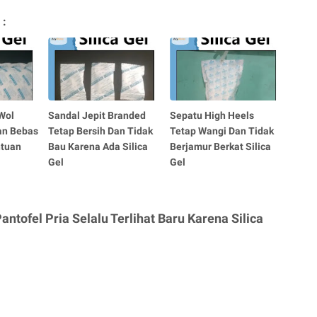
 :
Wol
Sandal Jepit Branded
Sepatu High Heels
an Bebas
Tetap Bersih Dan Tidak
Tetap Wangi Dan Tidak
ntuan
Bau Karena Ada Silica
Berjamur Berkat Silica
Gel
Gel
ntofel Pria Selalu Terlihat Baru Karena Silica