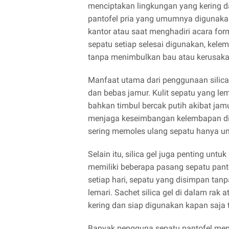
menciptakan lingkungan yang kering da
pantofel pria yang umumnya digunakan 
kantor atau saat menghadiri acara for
sepatu setiap selesai digunakan, kele
tanpa menimbulkan bau atau kerusaka
Manfaat utama dari penggunaan silica
dan bebas jamur. Kulit sepatu yang le
bahkan timbul bercak putih akibat jam
menjaga keseimbangan kelembapan di se
sering memoles ulang sepatu hanya u
Selain itu, silica gel juga penting un
memiliki beberapa pasang sepatu pant
setiap hari, sepatu yang disimpan tan
lemari. Sachet silica gel di dalam rak
kering dan siap digunakan kapan saja
Banyak pengguna sepatu pantofel meng