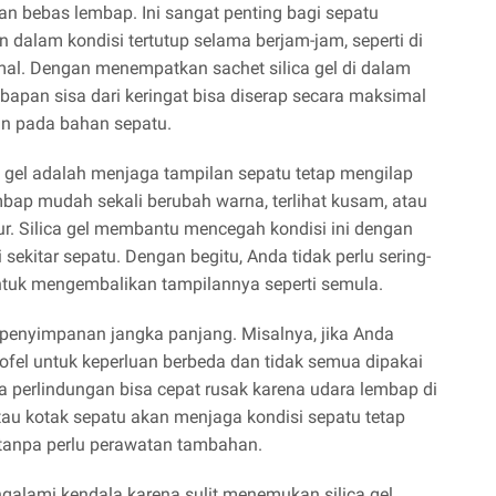
n bebas lembap. Ini sangat penting bagi sepatu
dalam kondisi tertutup selama berjam-jam, seperti di
mal. Dengan menempatkan sachet silica gel di dalam
mbapan sisa dari keringat bisa diserap secara maksimal
n pada bahan sepatu.
 gel adalah menjaga tampilan sepatu tetap mengilap
mbap mudah sekali berubah warna, terlihat kusam, atau
ur. Silica gel membantu mencegah kondisi ini dengan
kitar sepatu. Dengan begitu, Anda tidak perlu sering-
ntuk mengembalikan tampilannya seperti semula.
tuk penyimpanan jangka panjang. Misalnya, jika Anda
ofel untuk keperluan berbeda dan tidak semua dipakai
pa perlindungan bisa cepat rusak karena udara lembap di
 atau kotak sepatu akan menjaga kondisi sepatu tetap
 tanpa perlu perawatan tambahan.
alami kendala karena sulit menemukan silica gel