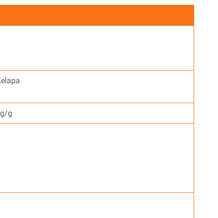
elapa
mg/g