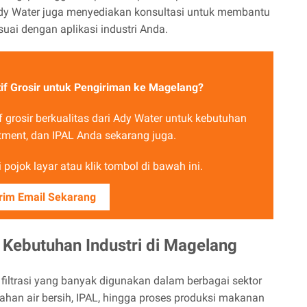
n. Ady Water juga menyediakan konsultasi untuk membantu
uai dengan aplikasi industri Anda.
if Grosir untuk Pengiriman ke Magelang?
grosir berkualitas dari Ady Water untuk kebutuhan
eatment, dan IPAL Anda sekarang juga.
pojok layar atau klik tombol di bawah ini.
rim Email Sekarang
k Kebutuhan Industri di Magelang
 filtrasi yang banyak digunakan dalam berbagai sektor
lahan air bersih, IPAL, hingga proses produksi makanan