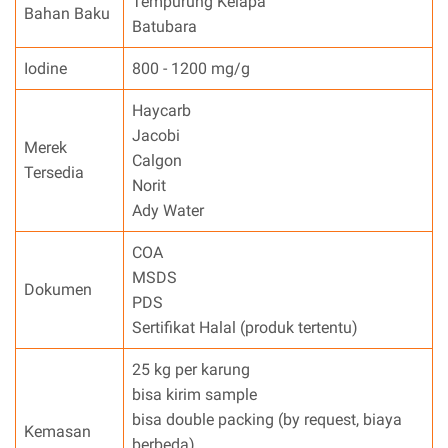
Tempurung Kelapa
Bahan Baku
Batubara
Iodine
800 - 1200 mg/g
Haycarb
Jacobi
Merek
Calgon
Tersedia
Norit
Ady Water
COA
MSDS
Dokumen
PDS
Sertifikat Halal (produk tertentu)
25 kg per karung
bisa kirim sample
bisa double packing (by request, biaya
Kemasan
berbeda)