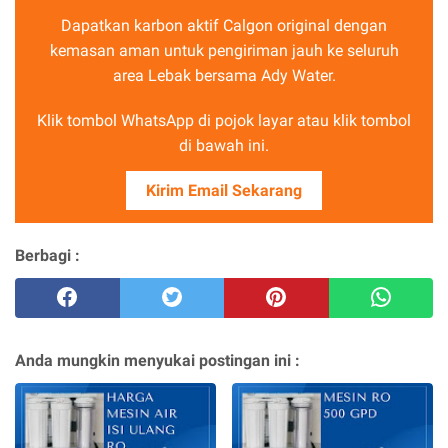
Dapatkan karbon aktif Calgon original dengan
kemasan aman untuk pengiriman jauh ke seluruh
area Lebak bersama Ady Water.
Klik tombol WhatsApp di pojok layar atau klik tombol
di bawah ini.
Kirim Email Sekarang
Berbagi :
Anda mungkin menyukai postingan ini :