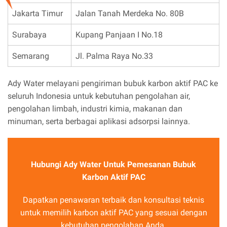
Jakarta Timur
Jalan Tanah Merdeka No. 80B
Surabaya
Kupang Panjaan I No.18
Semarang
Jl. Palma Raya No.33
Ady Water melayani pengiriman bubuk karbon aktif PAC ke
seluruh Indonesia untuk kebutuhan pengolahan air,
pengolahan limbah, industri kimia, makanan dan
minuman, serta berbagai aplikasi adsorpsi lainnya.
Hubungi Ady Water Untuk Pemesanan Bubuk
Karbon Aktif PAC
Dapatkan penawaran terbaik dan konsultasi teknis
untuk memilih karbon aktif PAC yang sesuai dengan
kebutuhan pengolahan Anda.